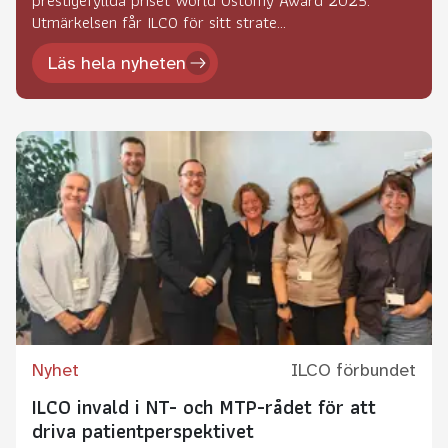
Utmärkelsen får ILCO för sitt strate...
Läs hela nyheten
Nyhet
ILCO förbundet
ILCO invald i NT- och MTP-rådet för att
driva patientperspektivet