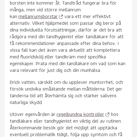
borsten inte kommer åt. Tandtråd fungerar bra för
många, men vid större mellanrum
kan
mellanrumsborstar
vara ett mer effektivt
alternativ. Vilket hjälpmedel som passar dig beror på
dina individuella förutsättningar, därför är det bra att
rådgöra med din tandhygienist eller tandläkare för att
få rekommendationer anpassade efter dina behov. I
vissa fall kan det även vara aktuellt att komplettera
med
fluoridskölj
eller tandkräm med specifika
egenskaper. Prata med din
tandläkare
om vad som kan
vara relevant för just dig och din munhälsa.
Drick vatten, särskilt om du upplever muntorrhet, och
försök undvika småätande mellan måltiderna. Det ger
tänderna tid att återhämta sig och stärker salivens
naturliga skydd.
Utöver egenvården är
regelbundna kontroller
hos
tandläkare eller tandhygienist en viktig del av rutinen.
Återkommande besök gör det möjligt att upptäcka
eventuell problematik tidigt, följa upp symtom och få