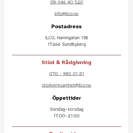
08-546 40 520
info@ilco.nu
Postadress
ILCO, Hamngatan 13B
17266 Sundbyberg
Stöd & Rådgivning
070 - 980 01 81
stodverksamhet@ilco.nu
Öppettider
Söndag–torsdag
17:00–21:00