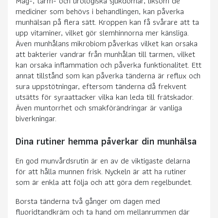
Mag-, tarm- och urologiska sjukdomar, liksom de
mediciner som behövs i behandlingen, kan påverka
munhälsan på flera sätt. Kroppen kan få svårare att ta
upp vitaminer, vilket gör slemhinnorna mer känsliga.
Även munhålans
mikrobiom
påverkas vilket kan orsaka
att bakterier vandrar från munhålan till tarmen, vilket
kan orsaka inflammation och påverka funktionalitet. Ett
annat tillstånd som kan påverka tänderna är reflux och
sura uppstötningar, eftersom tänderna då frekvent
utsätts för syraattacker vilka kan leda till frätskador.
Även muntorrhet och smakförändringar är vanliga
biverkningar.
Dina rutiner hemma påverkar din munhälsa
En god munvårdsrutin är en av de viktigaste delarna
för att hålla munnen frisk. Nyckeln är att ha rutiner
som är enkla att följa och att göra dem regelbundet.
Borsta tänderna två gånger om dagen med
fluoridtandkräm och ta hand om mellanrummen där