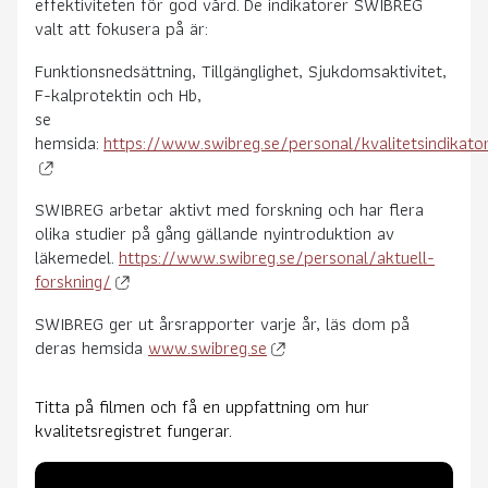
effektiviteten för god vård. De indikatorer SWIBREG
valt att fokusera på är:
Funktionsnedsättning, Tillgänglighet, Sjukdomsaktivitet,
F-kalprotektin och Hb,
se
hemsida:
https://www.swibreg.se/personal/kvalitetsindikato
SWIBREG arbetar aktivt med forskning och har flera
olika studier på gång gällande nyintroduktion av
läkemedel.
https://www.swibreg.se/personal/aktuell-
forskning/
SWIBREG ger ut årsrapporter varje år, läs dom på
deras hemsida
www.swibreg.se
Titta på filmen och få en uppfattning om hur
kvalitetsregistret fungerar.