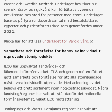
cancer och Swedish Medtech. Underlaget beskriver hur
svensk hälso- och sjukvård kan förbättras avseende
omvårdnad och stöd för personer med stomi. Underlaget
baseras på fyra rundabordssamtal med beslutsfattare,
experter och patientföreträdare som genomfördes under
2022.
Klicka här för att läsa
underlaget för Värdig vård.
Samarbete och förståelse för behov av individuellt
utprovade stomiprodukter
ILCO har uppvaktat Tandvårds- och
läkemedelsförmånsverket, TLV, och genom möten fått ett
gott samarbete och förståelse för att alla stomibandage
måste vara individuellt utprovade. Med anledning av det
behövs ett brett sortiment inom högkostnadsskyddet. Några
landsting/regioner har valt att stå utanför det nationella
förmånssystemet, vilket ILCO motsätter sig.
Jönköpings och Västra Götalands regioner har valt att