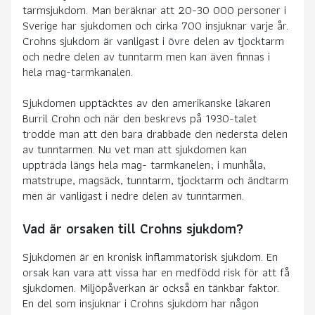
tarmsjukdom. Man beräknar att 20-30 000 personer i
Sverige har sjukdomen och cirka 700 insjuknar varje år.
Crohns sjukdom är vanligast i övre delen av tjocktarm
och nedre delen av tunntarm men kan även finnas i
hela mag-tarmkanalen.
Sjukdomen upptäcktes av den amerikanske läkaren
Burril Crohn och när den beskrevs på 1930-talet
trodde man att den bara drabbade den nedersta delen
av tunntarmen. Nu vet man att sjukdomen kan
uppträda längs hela mag- tarmkanelen; i munhåla,
matstrupe, magsäck, tunntarm, tjocktarm och ändtarm
men är vanligast i nedre delen av tunntarmen.
Vad är orsaken till Crohns sjukdom?
Sjukdomen är en kronisk inflammatorisk sjukdom. En
orsak kan vara att vissa har en medfödd risk för att få
sjukdomen. Miljöpåverkan är också en tänkbar faktor.
En del som insjuknar i Crohns sjukdom har någon