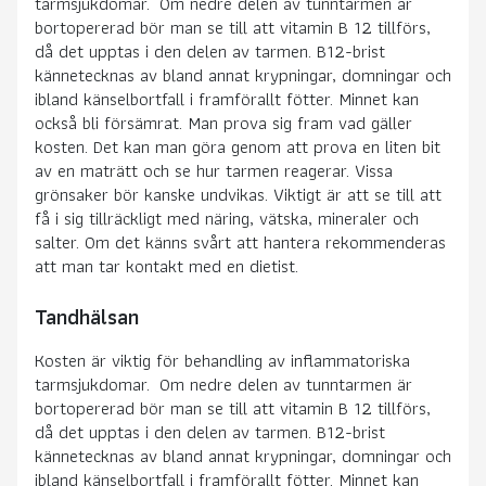
tarmsjukdomar. Om nedre delen av tunntarmen är
bortopererad bör man se till att vitamin B 12 tillförs,
då det upptas i den delen av tarmen. B12-brist
kännetecknas av bland annat krypningar, domningar och
ibland känselbortfall i framförallt fötter. Minnet kan
också bli försämrat. Man prova sig fram vad gäller
kosten. Det kan man göra genom att prova en liten bit
av en maträtt och se hur tarmen reagerar. Vissa
grönsaker bör kanske undvikas. Viktigt är att se till att
få i sig tillräckligt med näring, vätska, mineraler och
salter. Om det känns svårt att hantera rekommenderas
att man tar kontakt med en dietist.
Tandhälsan
Kosten är viktig för behandling av inflammatoriska
tarmsjukdomar. Om nedre delen av tunntarmen är
bortopererad bör man se till att vitamin B 12 tillförs,
då det upptas i den delen av tarmen. B12-brist
kännetecknas av bland annat krypningar, domningar och
ibland känselbortfall i framförallt fötter. Minnet kan