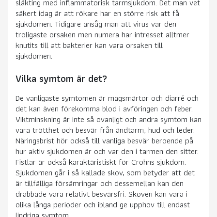
släkting med inflammatorisk tarmsjukdom. Det man vet
säkert idag är att rökare har en större risk att få
sjukdomen. Tidigare ansåg man att virus var den
troligaste orsaken men numera har intresset alltmer
knutits till att bakterier kan vara orsaken till
sjukdomen.
Vilka symtom är det?
De vanligaste symtomen är magsmärtor och diarré och
det kan även förekomma blod i avföringen och feber.
Viktminskning är inte så ovanligt och andra symtom kan
vara trötthet och besvär från ändtarm, hud och leder.
Näringsbrist hör också till vanliga besvär beroende på
hur aktiv sjukdomen är och var den i tarmen den sitter.
Fistlar är också karaktäristiskt för Crohns sjukdom.
Sjukdomen går i så kallade skov, som betyder att det
är tillfälliga försämringar och dessemellan kan den
drabbade vara relativt besvärsfri. Skoven kan vara i
olika långa perioder och ibland ge upphov till endast
lindriga symtom.