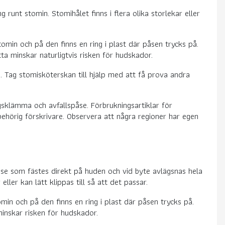
runt stomin. Stomihålet finns i flera olika storlekar eller
min och på den finns en ring i plast där påsen trycks på.
a minskar naturligtvis risken för hudskador.
d. Tag stomisköterskan till hjälp med att få prova andra
sklämma och avfallspåse. Förbrukningsartiklar för
hörig förskrivare. Observera att några regioner har egen
se som fästes direkt på huden och vid byte avlägsnas hela
ller kan lätt klippas till så att det passar.
in och på den finns en ring i plast där påsen trycks på.
inskar risken för hudskador.