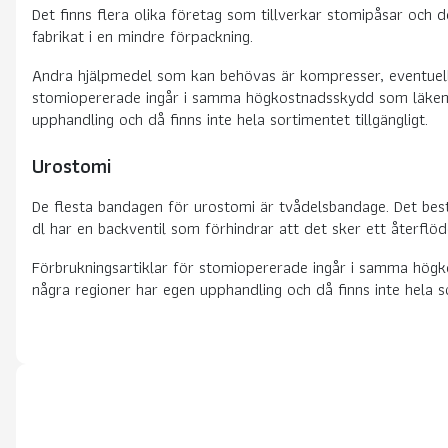
Det finns flera olika företag som tillverkar stomipåsar och 
fabrikat i en mindre förpackning.
Andra hjälpmedel som kan behövas är kompresser, eventuella
stomiopererade ingår i samma högkostnadsskydd som läkemede
upphandling och då finns inte hela sortimentet tillgängligt.
Urostomi
De flesta bandagen för urostomi är tvådelsbandage. Det be
dl har en backventil som förhindrar att det sker ett återflöde
Förbrukningsartiklar för stomiopererade ingår i samma högk
några regioner har egen upphandling och då finns inte hela so