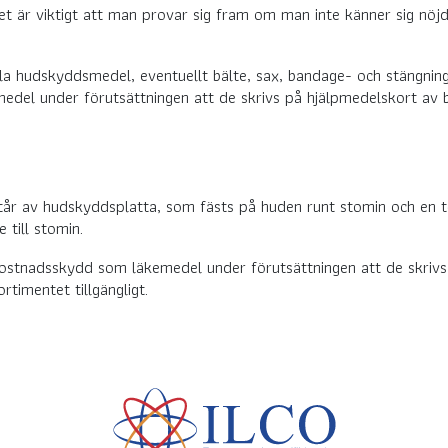
det är viktigt att man provar sig fram om man inte känner sig nöj
 hudskyddsmedel, eventuellt bälte, sax, bandage- och stängning
l under förutsättningen att de skrivs på hjälpmedelskort av be
står av hudskyddsplatta, som fästs på huden runt stomin och en
 till stomin.
ostnadsskydd som läkemedel under förutsättningen att de skrivs 
rtimentet tillgängligt.