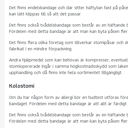
Det finns endelsbandage och där sitter häftytan fast på påsen
kan lätt klippas till så att det passar.
Det finns också tvådelsbandage som består av en häftande ba
Fördelen med detta bandage är att man kan byta påsen flera 
Det finns flera olika företag som tillverkar stomipåsar och 
fabrikat i en mindre förpackning.
Andra hjälpmedel som kan behövas är kompresser, eventuelle
stomiopererade ingår i samma högkostnadsskydd som läkemede
upphandling och då finns inte hela sortimentet tillgängligt.
Kolostomi
Om du har någon form av allergi bör en hudtest utföras för
bandaget. Fördelen med detta bandage är att allt är färdigt fö
Det finns också tvådelsbandage som består av en häftande ba
Fördelen med detta bandage är att man kan byta påsen flera 