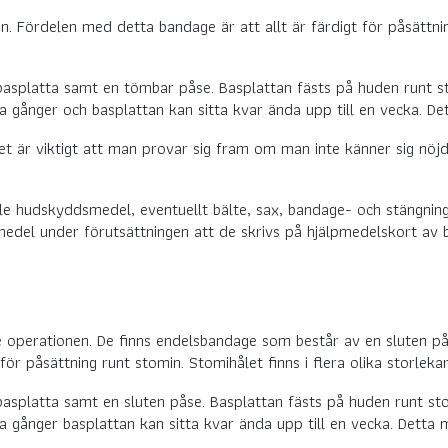
. Fördelen med detta bandage är att allt är färdigt för påsättning 
splatta samt en tömbar påse. Basplattan fästs på huden runt sto
gånger och basplattan kan sitta kvar ända upp till en vecka. Dett
det är viktigt att man provar sig fram om man inte känner sig nöj
 hudskyddsmedel, eventuellt bälte, sax, bandage- och stängning
l under förutsättningen att de skrivs på hjälpmedelskort av be
e operationen. De finns endelsbandage som består av en sluten på
r påsättning runt stomin. Stomihålet finns i flera olika storlekar e
splatta samt en sluten påse. Basplattan fästs på huden runt stom
gånger basplattan kan sitta kvar ända upp till en vecka. Detta m