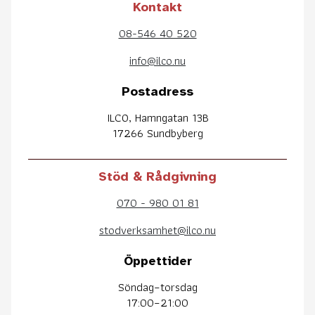
Kontakt
08-546 40 520
info@ilco.nu
Postadress
ILCO, Hamngatan 13B
17266 Sundbyberg
Stöd & Rådgivning
070 - 980 01 81
stodverksamhet@ilco.nu
Öppettider
Söndag–torsdag
17:00–21:00