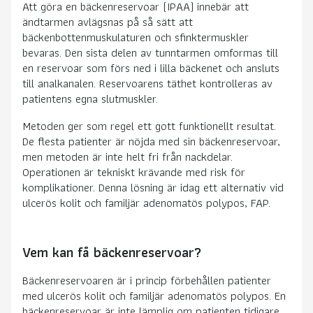
Att göra en bäckenreservoar (IPAA) innebär att
ändtarmen avlägsnas på så sätt att
bäckenbottenmuskulaturen och sfinktermuskler
bevaras. Den sista delen av tunntarmen omformas till
en reservoar som förs ned i lilla bäckenet och ansluts
till analkanalen. Reservoarens täthet kontrolleras av
patientens egna slutmuskler.
Metoden ger som regel ett gott funktionellt resultat.
De flesta patienter är nöjda med sin bäckenreservoar,
men metoden är inte helt fri från nackdelar.
Operationen är tekniskt krävande med risk för
komplikationer. Denna lösning är idag ett alternativ vid
ulcerös kolit och familjär adenomatös polypos, FAP.
Vem kan få bäckenreservoar?
Bäckenreservoaren är i princip förbehållen patienter
med ulcerös kolit och familjär adenomatös polypos. En
bäckenreservoar är inte lämplig om patienten tidigare