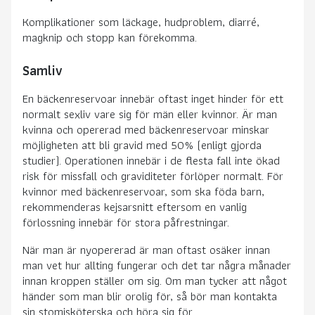
Komplikationer som läckage, hudproblem, diarré,
magknip och stopp kan förekomma.
Samliv
En bäckenreservoar innebär oftast inget hinder för ett
normalt sexliv vare sig för män eller kvinnor. Är man
kvinna och opererad med bäckenreservoar minskar
möjligheten att bli gravid med 50% (enligt gjorda
studier). Operationen innebär i de flesta fall inte ökad
risk för missfall och graviditeter förlöper normalt. För
kvinnor med bäckenreservoar, som ska föda barn,
rekommenderas kejsarsnitt eftersom en vanlig
förlossning innebär för stora påfrestningar.
När man är nyopererad är man oftast osäker innan
man vet hur allting fungerar och det tar några månader
innan kroppen ställer om sig. Om man tycker att något
händer som man blir orolig för, så bör man kontakta
sin stomisköterska och höra sig för.