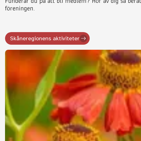
Funderar du på att bli medlem? Hör av dig så berä
föreningen.
Skåneregionens aktiviteter