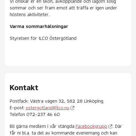
Vi önskar er en skön, avkopplande och lagom solig
sommar och ser fram emot att träffa er igen under
höstens aktiviteter.
Varma sommarhälsningar
Styrelsen för ILCO Östergötland
Kontakt
Postfack: Västra vägen 32, 582 28 Linköping.
E-post:
ostergotland@ilco.nu
Telefon 072-237 46 60
Bli gärna medlem i vår stängda
Facebookgrupp
. Där
får ni bl.a. ta del av kommande evenemang och kan