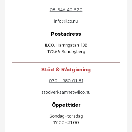
08-546 40 520
info@ilco.nu
Postadress
ILCO, Hamngatan 13B
17266 Sundbyberg
Stöd & Rådgivning
070 - 980 01 81
stodverksamhet@ilco.nu
Öppettider
Söndag–torsdag
17:00–21:00