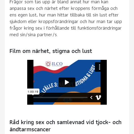
Frågor som tas upp är bland annat hur man kan
anpassa sex och närhet efter kroppens förmåga och
ens egen lust, hur man hittar tillbaka till sin lust efter
sjukdom eller kroppsförändringar och hur man tar upp
frågor kring sex i förhållande till funktionsförändringar
med sin/sina partner/s.
Film om närhet, stigma och lust
Råd kring sex och samlevnad vid tjock- och
ändtarmscancer