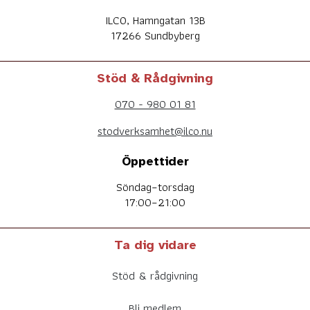
ILCO, Hamngatan 13B
17266 Sundbyberg
Stöd & Rådgivning
070 - 980 01 81
stodverksamhet@ilco.nu
Öppettider
Söndag–torsdag
17:00–21:00
Ta dig vidare
Stöd & rådgivning
Bli medlem