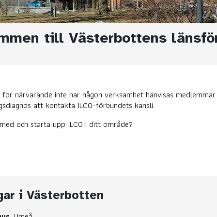
mmen till Västerbottens länsfö
g för närvarande inte har någon verksamhet hänvisas medlemmar 
gsdiagnos att kontakta ILCO-förbundets kansli.
 med och starta upp ILCO i ditt område?
ar i Västerbotten
hus
, Umeå