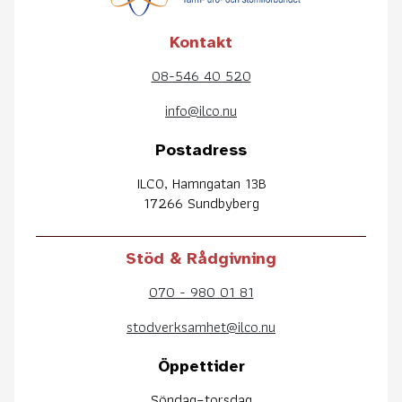
Kontakt
08-546 40 520
info@ilco.nu
Postadress
ILCO, Hamngatan 13B
17266 Sundbyberg
Stöd & Rådgivning
070 - 980 01 81
stodverksamhet@ilco.nu
Öppettider
Söndag–torsdag