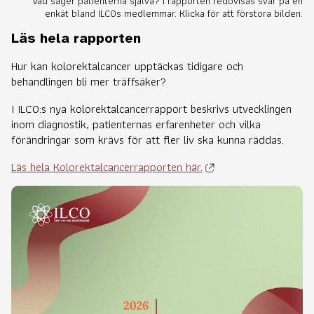
Vad säger patienterna själva? I rapporten redovisas svar på en
enkät bland ILCOs medlemmar. Klicka för att förstora bilden.
Läs hela rapporten
Hur kan kolorektalcancer upptäckas tidigare och
behandlingen bli mer träffsäker?
I ILCO:s nya kolorektalcancerrapport beskrivs utvecklingen
inom diagnostik, patienternas erfarenheter och vilka
förändringar som krävs för att fler liv ska kunna räddas.
Läs hela Kolorektalcancerrapporten här.