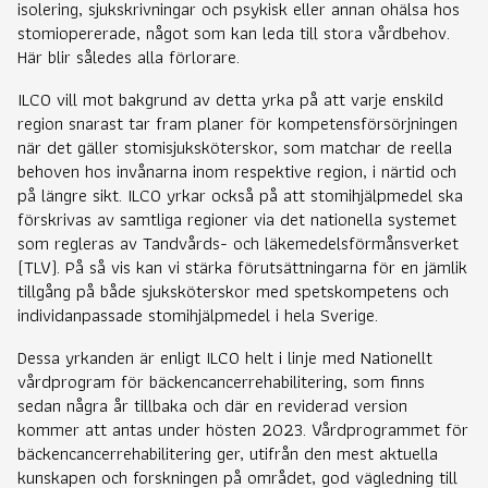
isolering, sjukskrivningar och psykisk eller annan ohälsa hos
stomiopererade, något som kan leda till stora vårdbehov.
Här blir således alla förlorare.
ILCO vill mot bakgrund av detta yrka på att varje enskild
region snarast tar fram planer för kompetensförsörjningen
när det gäller stomisjuksköterskor, som matchar de reella
behoven hos invånarna inom respektive region, i närtid och
på längre sikt. ILCO yrkar också på att stomihjälpmedel ska
förskrivas av samtliga regioner via det nationella systemet
som regleras av Tandvårds- och läkemedelsförmånsverket
(TLV). På så vis kan vi stärka förutsättningarna för en jämlik
tillgång på både sjuksköterskor med spetskompetens och
individanpassade stomihjälpmedel i hela Sverige.
Dessa yrkanden är enligt ILCO helt i linje med Nationellt
vårdprogram för bäckencancerrehabilitering, som finns
sedan några år tillbaka och där en reviderad version
kommer att antas under hösten 2023. Vårdprogrammet för
bäckencancerrehabilitering ger, utifrån den mest aktuella
kunskapen och forskningen på området, god vägledning till