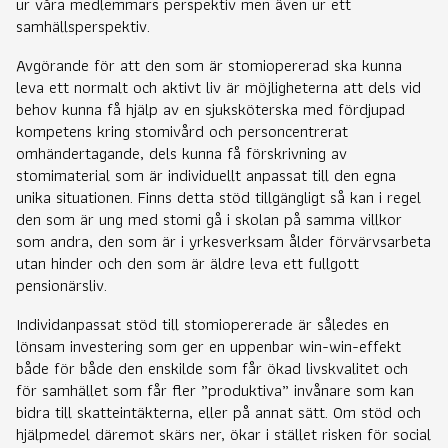
ur våra medlemmars perspektiv men även ur ett
samhällsperspektiv.
Avgörande för att den som är stomiopererad ska kunna
leva ett normalt och aktivt liv är möjligheterna att dels vid
behov kunna få hjälp av en sjuksköterska med fördjupad
kompetens kring stomivård och personcentrerat
omhändertagande, dels kunna få förskrivning av
stomimaterial som är individuellt anpassat till den egna
unika situationen. Finns detta stöd tillgängligt så kan i regel
den som är ung med stomi gå i skolan på samma villkor
som andra, den som är i yrkesverksam ålder förvärvsarbeta
utan hinder och den som är äldre leva ett fullgott
pensionärsliv.
Individanpassat stöd till stomiopererade är således en
lönsam investering som ger en uppenbar win-win-effekt
både för både den enskilde som får ökad livskvalitet och
för samhället som får fler ”produktiva” invånare som kan
bidra till skatteintäkterna, eller på annat sätt. Om stöd och
hjälpmedel däremot skärs ner, ökar i stället risken för social