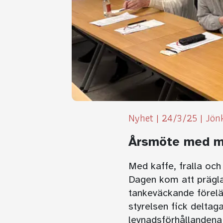
Nyhet
|
24/3/25
|
Jön
Årsmöte med mi
Med kaffe, fralla oc
Dagen kom att prägla
tankeväckande föreläs
styrelsen fick deltag
levnadsförhållandena