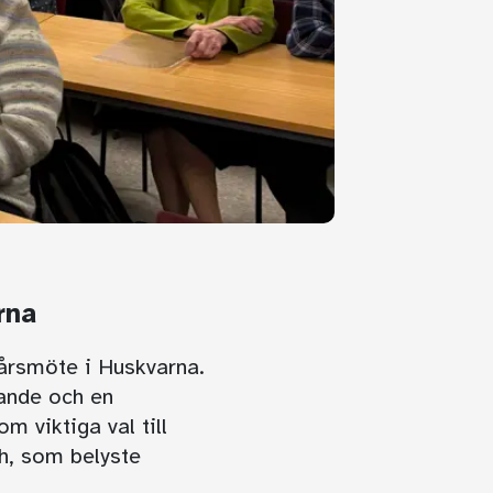
rna
årsmöte i Huskvarna.
ande och en
m viktiga val till
sh, som belyste