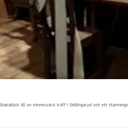
bakablick till en minnesvärd träff i Skillingaryd och ett stämningsf