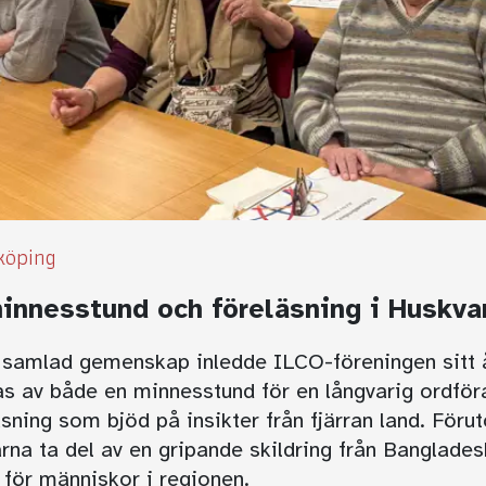
köping
nnesstund och föreläsning i Huskva
h samlad gemenskap inledde ILCO-föreningen sitt 
s av både en minnesstund för en långvarig ordför
ning som bjöd på insikter från fjärran land. Föruto
arna ta del av en gripande skildring från Banglade
 för människor i regionen.