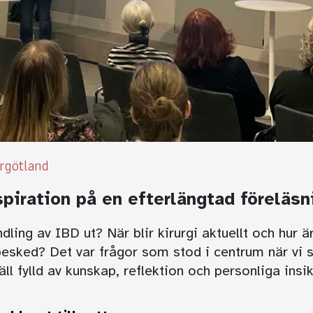
rgötland
piration på en efterlängtad föreläsn
ling av IBD ut? När blir kirurgi aktuellt och hur är
besked? Det var frågor som stod i centrum när vi
ll fylld av kunskap, reflektion och personliga insik