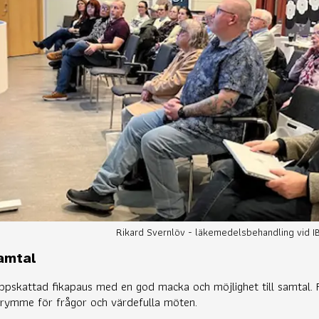
Rikard Svernlöv - läkemedelsbehandling vid IBD
samtal
uppskattad fikapaus med en god macka och möjlighet till samtal. 
 utrymme för frågor och värdefulla möten.