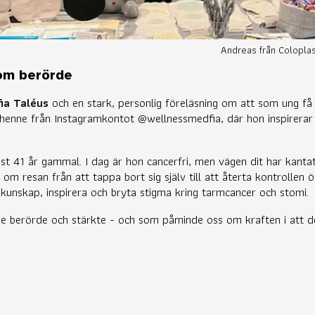
Andreas från Coloplast
om berörde
ia Taléus
och en stark, personlig föreläsning om att som ung få
n henne från Instagramkontot @wellnessmedfia, där hon inspirerar
ast 41 år gammal. I dag är hon cancerfri, men vägen dit har kantat
m resan från att tappa bort sig själv till att återta kontrollen öv
a kunskap, inspirera och bryta stigma kring tarmcancer och stomi.
de berörde och stärkte - och som påminde oss om kraften i att de