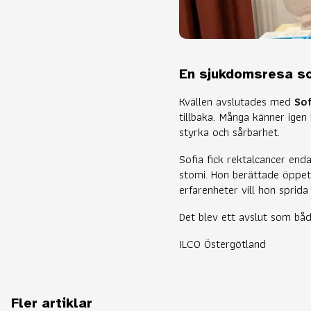
En sjukdomsresa s
Kvällen avslutades med
Sof
tillbaka. Många känner ige
styrka och sårbarhet.
Sofia fick rektalcancer end
stomi. Hon berättade öppet o
erfarenheter vill hon sprid
Det blev ett avslut som bå
ILCO Östergötland
Fler artiklar