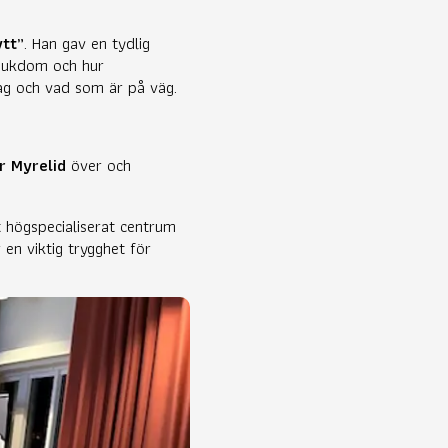
ytt”
. Han gav en tydlig
sjukdom och hur
dag och vad som är på väg.
r Myrelid
över och
t högspecialiserat centrum
 en viktig trygghet för