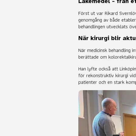
Läkemedel - från et
Först ut var Rikard Svernl
genomgång av både etabler
behandlingen utvecklats öve
När kirurgi blir aktu
När medicinsk behandling int
berättade om kolorektalkiru
Han lyfte också att Linköpi
för rekonstruktiv kirurgi v
patienter och en stark kom