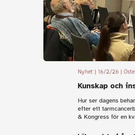
Nyhet
|
16/2/26
|
Öste
Kunskap och ins
Hur ser dagens behand
efter ett tarmcancer
& Kongress för en kvä