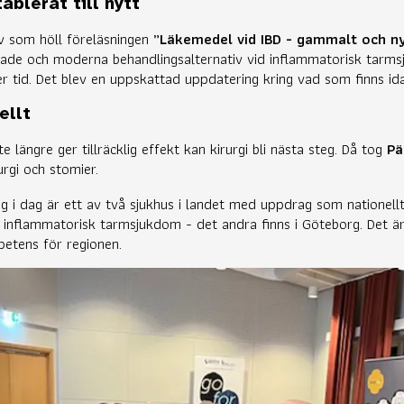
ablerat till nytt
öv som höll föreläsningen
”Läkemedel vid IBD - gammalt och n
ade och moderna behandlingsalternativ vid inflammatorisk tarm
r tid. Det blev en uppskattad uppdatering kring vad som finns i
ellt
e längre ger tillräcklig effekt kan kirurgi bli nästa steg. Då tog
Pä
rgi och stomier.
ng i dag är ett av två sjukhus i landet med uppdrag som nationell
id inflammatorisk tarmsjukdom - det andra finns i Göteborg. Det är
petens för regionen.