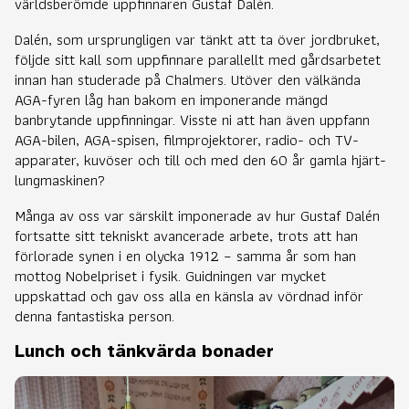
världsberömde uppfinnaren Gustaf Dalén.
Dalén, som ursprungligen var tänkt att ta över jordbruket,
följde sitt kall som uppfinnare parallellt med gårdsarbetet
innan han studerade på Chalmers. Utöver den välkända
AGA-fyren låg han bakom en imponerande mängd
banbrytande uppfinningar. Visste ni att han även uppfann
AGA-bilen, AGA-spisen, filmprojektorer, radio- och TV-
apparater, kuvöser och till och med den 60 år gamla hjärt-
lungmaskinen?
Många av oss var särskilt imponerade av hur Gustaf Dalén
fortsatte sitt tekniskt avancerade arbete, trots att han
förlorade synen i en olycka 1912 – samma år som han
mottog Nobelpriset i fysik. Guidningen var mycket
uppskattad och gav oss alla en känsla av vördnad inför
denna fantastiska person.
Lunch och tänkvärda bonader