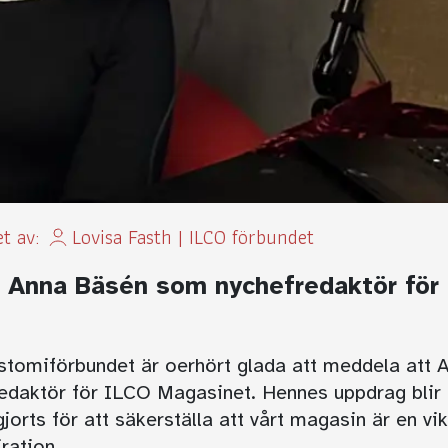
et av:
Lovisa Fasth
|
ILCO förbundet
 Anna Bäsén som nychefredaktör för
tomiförbundet är oerhört glada att meddela att 
fredaktör för ILCO Magasinet. Hennes uppdrag blir 
orts för att säkerställa att vårt magasin är en vik
ration.