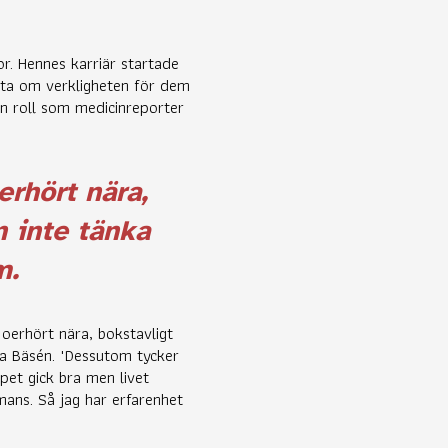
r. Hennes karriär startade
tta om verkligheten för dem
n roll som medicinreporter
erhört nära,
n inte tänka
m.
oerhört nära, bokstavligt
na Bäsén. "Dessutom tycker
pet gick bra men livet
mmans. Så jag har erfarenhet