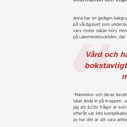
Anna har en gedigen bakgru
på vårdgolvet som underskö
vars röster sällan hörs. H
på Läkemedelsvärlden, där 
Vård och hä
bokstavligt
m
"Människor och deras berätt
talat ända in på kroppen. J
jag att ILCOs frågor är ext
efteråt var inte komplikatio
av hur det är att vara anhö