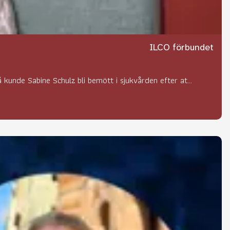
ILCO förbundet
kunde Sabine Schulz bli bemött i sjukvården efter at...