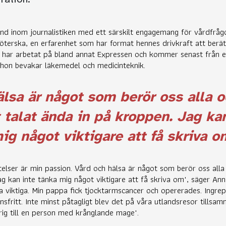
nd inom journalistiken med ett särskilt engagemang för vårdfrågo
terska, en erfarenhet som har format hennes drivkraft att berä
on har arbetat på bland annat Expressen och kommer senast från e
hon bevakar läkemedel och medicinteknik.
lsa är något som berör oss alla o
 talat ända in på kroppen. Jag ka
ig något viktigare att få skriva o
elser är min passion. Vård och hälsa är något som berör oss alla 
ag kan inte tänka mig något viktigare att få skriva om", säger An
ra viktiga. Min pappa fick tjocktarmscancer och opererades. Ingrep
nsfritt. Inte minst påtagligt blev det på våra utlandsresor tillsa
rig till en person med krånglande mage".