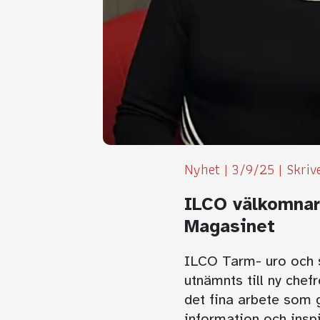
Nyhet
|
3/9/25
|
Skriv
ILCO välkomnar
Magasinet
ILCO Tarm- uro och s
utnämnts till ny che
det fina arbete som gj
information och inspi