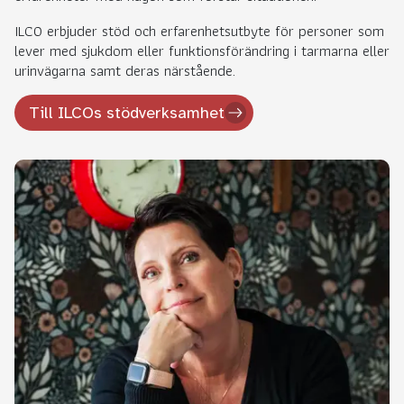
ILCO erbjuder stöd och erfarenhetsutbyte för personer som
lever med sjukdom eller funktionsförändring i tarmarna eller
urinvägarna samt deras närstående.
Till ILCOs stödverksamhet