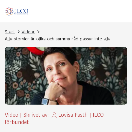
Start
Videor
Alla stomier är olika och samma råd passar inte alla
Video
|
Skrivet av:
Lovisa Fasth
|
ILCO
förbundet