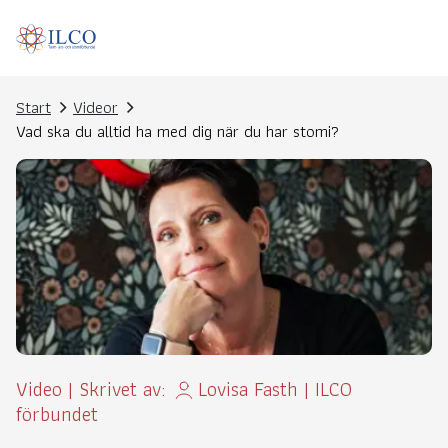
Start
Videor
Vad ska du alltid ha med dig när du har stomi?
Video
|
Skrivet av:
Lovisa Fasth
|
ILCO
förbundet