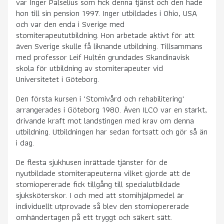
var Inger Palselius som fick denna tjänst och den hade
hon till sin pension 1997. Inger utbildades i Ohio, USA
och var den enda i Sverige med
stomiterapeututbildning. Hon arbetade aktivt för att
även Sverige skulle få liknande utbildning. Tillsammans
med professor Leif Hultén grundades Skandinavisk
skola för utbildning av stomiterapeuter vid
Universitetet i Göteborg.
Den första kursen i "Stomivård och rehabilitering"
arrangerades i Göteborg 1980. Även ILCO var en starkt,
drivande kraft mot landstingen med krav om denna
utbildning. Utbildningen har sedan fortsatt och gör så än
i dag.
De flesta sjukhusen inrättade tjänster för de
nyutbildade stomiterapeuterna vilket gjorde att de
stomiopererade fick tillgång till specialutbildade
sjuksköterskor. I och med att stomihjälpmedel är
individuellt utprovade så blev den stomiopererade
omhändertagen på ett tryggt och säkert sätt.