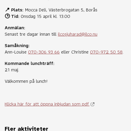
📍 Plats:
Mocca Deli, Västerbrogatan 5, Borås
🕒 Tid:
Onsdag 15 april kl. 13.00
Anmälan:
Senast tre dagar innan till
ilcosjuharad@ilco.nu
Samåkning:
Ann-Louise
070-306 93 66
eller Christine
070-972 50 58
.
Kommande lunchträff:
21 maj.
Välkommen på lunch!
Klicka här för att öppna inbjudan som pdf.
Fler aktiviteter