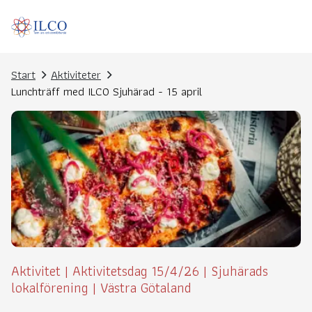
Start
Aktiviteter
Lunchträff med ILCO Sjuhärad - 15 april
Aktivitet
|
Aktivitetsdag 15/4/26
|
Sjuhärads
lokalförening
|
Västra Götaland