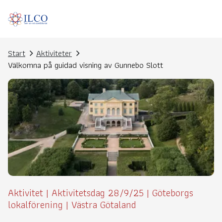
Start
Aktiviteter
Välkomna på guidad visning av Gunnebo Slott
Aktivitet
|
Aktivitetsdag 28/9/25
|
Göteborgs
lokalförening
|
Västra Götaland