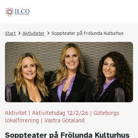
Start
Aktiviteter
Soppteater på Frölunda Kulturhus
Aktivitet
|
Aktivitetsdag 12/2/26
|
Göteborgs
lokalförening
|
Västra Götaland
Soppteater på Frölunda Kulturhus