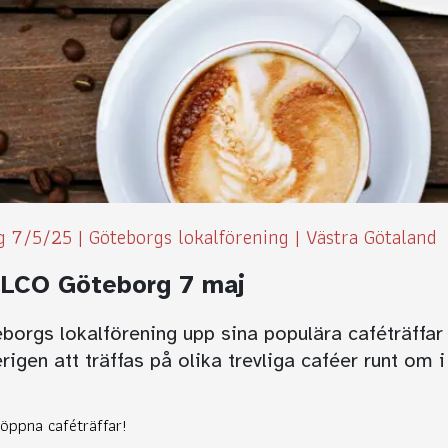
ag 7/5/25
|
Göteborgs lokalförening
|
Västra Götaland
ILCO Göteborg 7 maj
borgs lokalförening upp sina populära caféträffa
igen att träffas på olika trevliga caféer runt om
 öppna caféträffar!