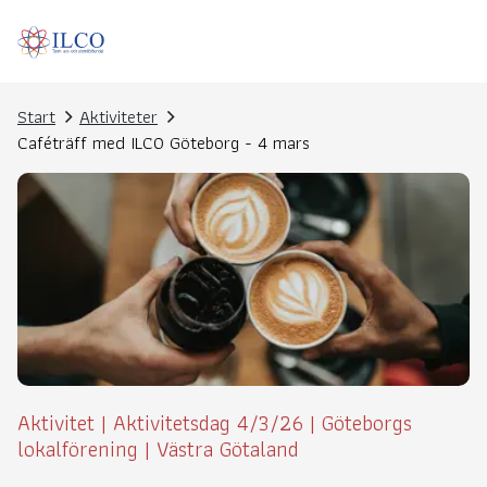
Start
Aktiviteter
Caféträff med ILCO Göteborg - 4 mars
Aktivitet
|
Aktivitetsdag 4/3/26
|
Göteborgs
lokalförening
|
Västra Götaland