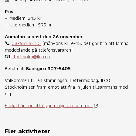
Pris
– Medlem: 345 kr
– Icke medlem: 595 kr
Anmälan senast den 26 november
📞
08-651 53 30
(mån–ons kl. 9–15, det går bra att lämna
meddelande på telefonsvararen)
📧
stockholm@ilco.nu
Betala till
Bankgiro 307-5405
.
Välkommen till en stämningsfull eftermiddag, ILCO
Stockholm ser fram emot att fira in julen tillsammans med
dig.
Klicka här för att öppna inbjudan som pdf.
Fler aktiviteter