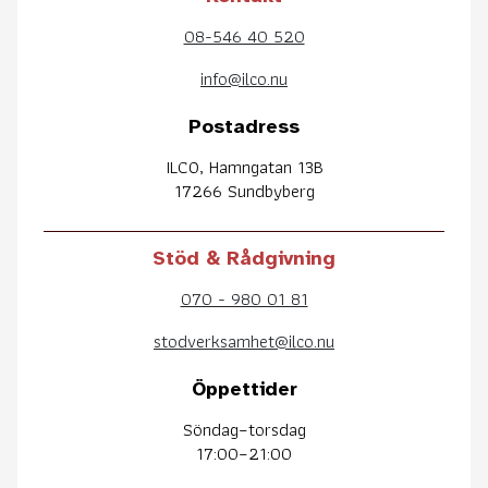
08-546 40 520
info@ilco.nu
Postadress
ILCO, Hamngatan 13B
17266 Sundbyberg
Stöd & Rådgivning
070 - 980 01 81
stodverksamhet@ilco.nu
Öppettider
Söndag–torsdag
17:00–21:00