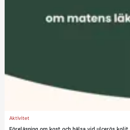
Aktivitet
Föreläsning om kost och hälsa vid ulcerös kolit