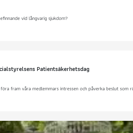
befinnande vid långvarig sjukdom?
cialstyrelsens Patientsäkerhetsdag
t föra fram våra medlemmars intressen och påverka beslut som rö