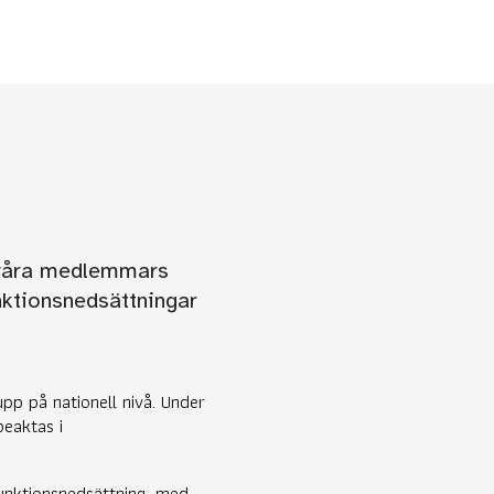
m våra medlemmars
nktionsnedsättningar
upp på nationell nivå. Under
beaktas i
funktionsnedsättning, med