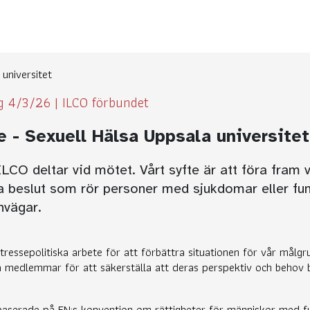
universitet
ag 4/3/26
|
ILCO förbundet
 - Sexuell Hälsa Uppsala universitet
ILCO deltar vid mötet. Vårt syfte är att föra fra
a beslut som rör personer med sjukdomar eller fu
nvägar.
tressepolitiska arbete för att förbättra situationen för vår målgr
a medlemmar för att säkerställa att deras perspektiv och behov 
r baserade på FN:s konvention om rättigheter för människor med 