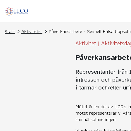
Start
Aktiviteter
Påverkansarbete - Sexuell Hälsa Uppsala 
Aktivitet
|
Aktivitetsd
Påverkansarbete
Representanter från 
intressen och påverk
i tarmar och/eller uri
Mötet är en del av ILCO:s in
mötet representerar vi vår
samhällsplaneringen.
Vi driver våra hjärtefrågo