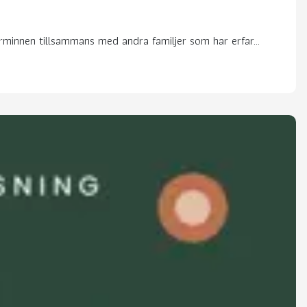
rminnen tillsammans med andra familjer som har erfar...