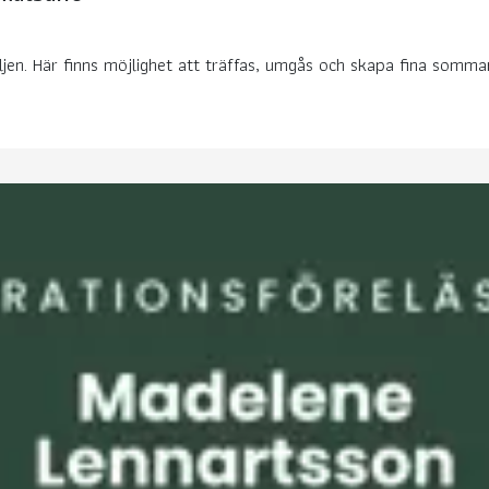
ljen. Här finns möjlighet att träffas, umgås och skapa fina somma