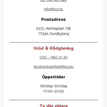
info@ilco.nu
Postadress
ILCO, Hamngatan 13B
17266 Sundbyberg
Stöd & Rådgivning
070 - 980 01 81
stodverksamhet@ilco.nu
Öppettider
Söndag–torsdag
17:00–21:00
Ta dig vidare