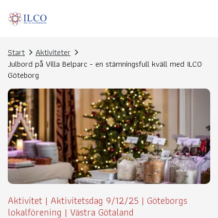
Start
Aktiviteter
Julbord på Villa Belparc - en stämningsfull kväll med ILCO
Göteborg
Aktivitet
|
Aktivitetsdag 9/12/25
|
Göteborgs
lokalförening
|
Västra Götaland