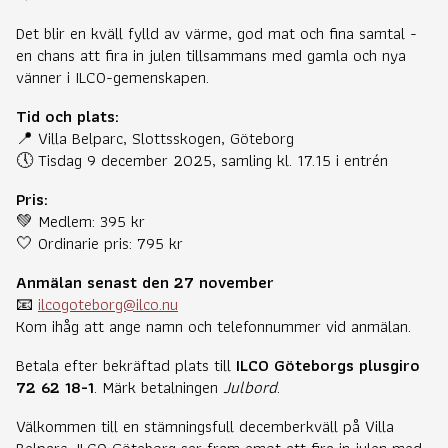
Det blir en kväll fylld av värme, god mat och fina samtal -
en chans att fira in julen tillsammans med gamla och nya
vänner i ILCO-gemenskapen.
Tid och plats:
📍 Villa Belparc, Slottsskogen, Göteborg
🕔 Tisdag 9 december 2025, samling kl. 17.15 i entrén
Pris:
💚 Medlem: 395 kr
🤍 Ordinarie pris: 795 kr
Anmälan senast den 27 november
📧
ilcogoteborg@ilco.nu
Kom ihåg att ange namn och telefonnummer vid anmälan.
Betala efter bekräftad plats till
ILCO Göteborgs plusgiro
72 62 18-1
. Märk betalningen
Julbord
.
Välkommen till en stämningsfull decemberkväll på Villa
Belparc, ILCO Göteborg ser fram emot att fira in julen med